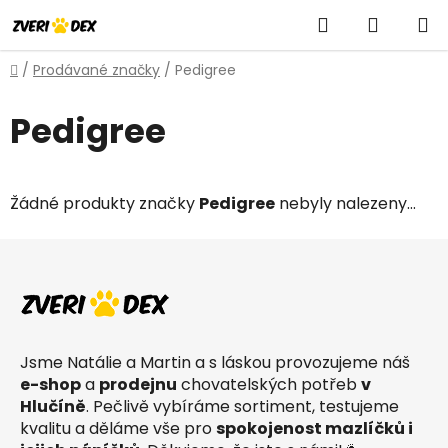
Přejít
Hledat
NÁKUP
na
obsah
KOŠÍK
Domů
/
Prodávané značky
/
Pedigree
Pedigree
Žádné produkty značky
Pedigree
nebyly nalezeny...
Z
á
p
a
t
Jsme Natálie a Martin a s láskou provozujeme náš
í
e-shop
a
prodejnu
chovatelských potřeb
v
Hlučíně
. Pečlivě vybíráme sortiment, testujeme
kvalitu a děláme vše pro
spokojenost mazlíčků i