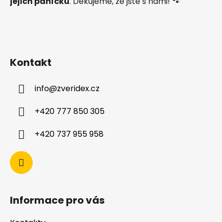
jejich páníčků
. Děkujeme, že jste s námi! 🐾
Kontakt
info
@
zveridex.cz
+420 777 850 305
+420 737 955 958
Informace pro vás