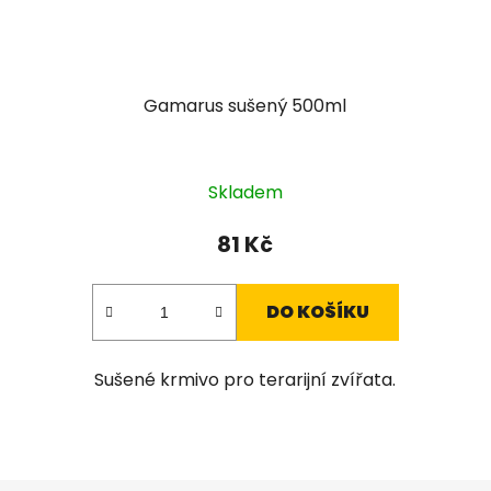
Gamarus sušený 500ml
Skladem
81 Kč
DO KOŠÍKU
Sušené krmivo pro terarijní zvířata.
O
v