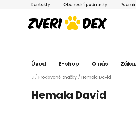
Přejít
Kontakty
Obchodní podmínky
Podmín
na
obsah
Úvod
E-shop
O nás
Záka
Domů
/
Prodávané značky
/
Hemala David
Hemala David