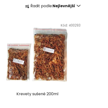
Ř
Řadit podle:
Nejlevnější
a
z
e
Kód:
400293
n
í
p
r
o
d
u
k
t
ů
Krevety sušené 200ml