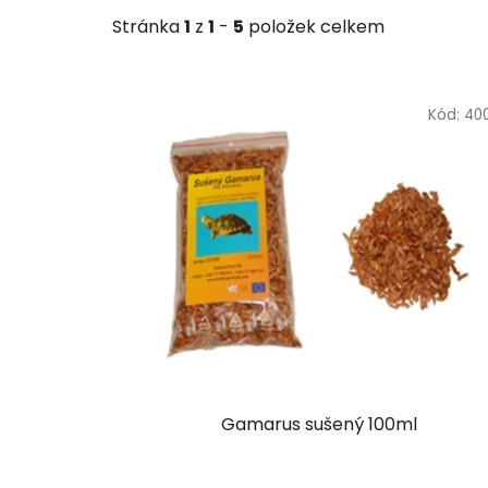
Stránka
1
z
1
-
5
položek celkem
V
ý
Kód:
40
p
i
s
p
r
o
d
u
k
t
Gamarus sušený 100ml
ů