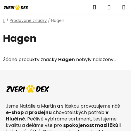
Přejít
Hledat
NÁKUP
na
obsah
KOŠÍK
Domů
/
Prodávané značky
/
Hagen
Hagen
Žádné produkty značky
Hagen
nebyly nalezeny...
Z
á
p
a
t
Jsme Natálie a Martin a s láskou provozujeme náš
í
e-shop
a
prodejnu
chovatelských potřeb
v
Hlučíně
. Pečlivě vybíráme sortiment, testujeme
kvalitu a děláme vše pro
spokojenost mazlíčků i