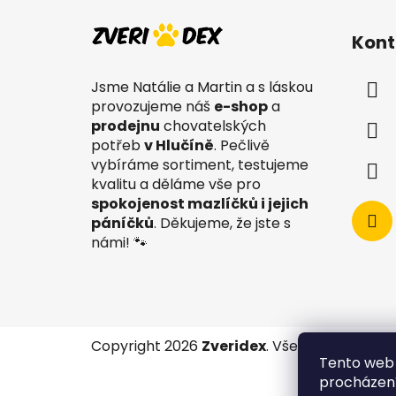
Z
á
Kont
p
a
Jsme Natálie a Martin a s láskou
t
provozujeme náš
e-shop
a
í
prodejnu
chovatelských
potřeb
v Hlučíně
. Pečlivě
vybíráme sortiment, testujeme
kvalitu a děláme vše pro
spokojenost mazlíčků i jejich
páníčků
. Děkujeme, že jste s
námi! 🐾
Copyright 2026
Zveridex
. Všechna práva v
Tento web 
procházení