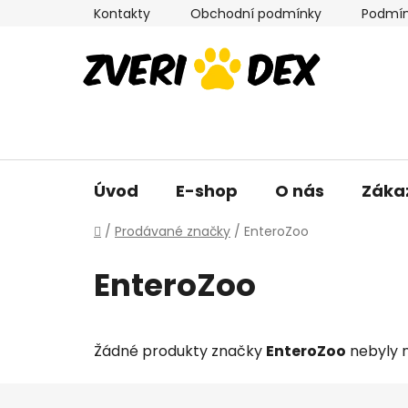
Přejít
Kontakty
Obchodní podmínky
Podmín
na
obsah
Úvod
E-shop
O nás
Záka
Domů
/
Prodávané značky
/
EnteroZoo
EnteroZoo
Žádné produkty značky
EnteroZoo
nebyly n