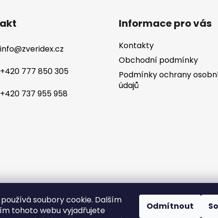
akt
Informace pro vás
Kontakty
info
@
zveridex.cz
Obchodní podmínky
+420 777 850 305
Podmínky ochrany osobn
údajů
+420 737 955 958
yhrazena.
Tvorba 
používá soubory cookie. Dalším
Odmítnout
S
m tohoto webu vyjadřujete