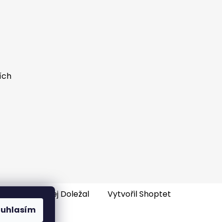
ích
e-shopu
: Ondřej Doležal
Vytvořil Shoptet
ouhlasím