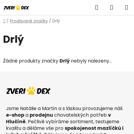
Přejít
Hledat
NÁKUP
na
obsah
KOŠÍK
Domů
/
Prodávané značky
/
Drlý
Drlý
Žádné produkty značky
Drlý
nebyly nalezeny...
Z
á
p
a
t
Jsme Natálie a Martin a s láskou provozujeme náš
í
e-shop
a
prodejnu
chovatelských potřeb
v
Hlučíně
. Pečlivě vybíráme sortiment, testujeme
kvalitu a děláme vše pro
spokojenost mazlíčků i