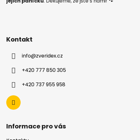
jejich páníčků
. Děkujeme, že jste s námi! 🐾
Kontakt
info
@
zveridex.cz
+420 777 850 305
+420 737 955 958
Informace pro vás