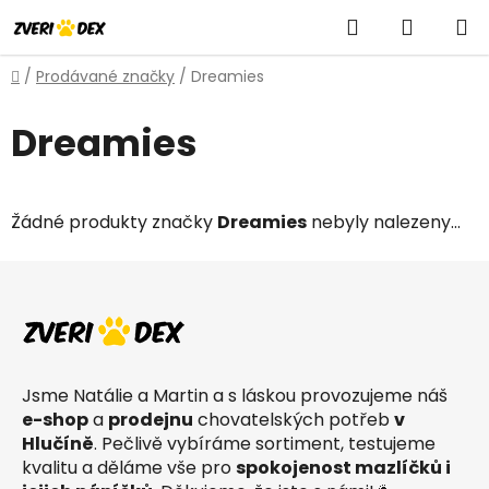
Přejít
Hledat
NÁKUP
na
obsah
KOŠÍK
Domů
/
Prodávané značky
/
Dreamies
Dreamies
Žádné produkty značky
Dreamies
nebyly nalezeny...
Z
á
p
a
t
Jsme Natálie a Martin a s láskou provozujeme náš
í
e-shop
a
prodejnu
chovatelských potřeb
v
Hlučíně
. Pečlivě vybíráme sortiment, testujeme
kvalitu a děláme vše pro
spokojenost mazlíčků i