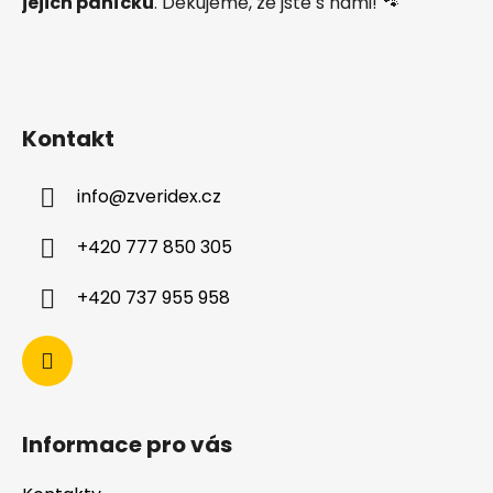
jejich páníčků
. Děkujeme, že jste s námi! 🐾
Kontakt
info
@
zveridex.cz
+420 777 850 305
+420 737 955 958
Informace pro vás