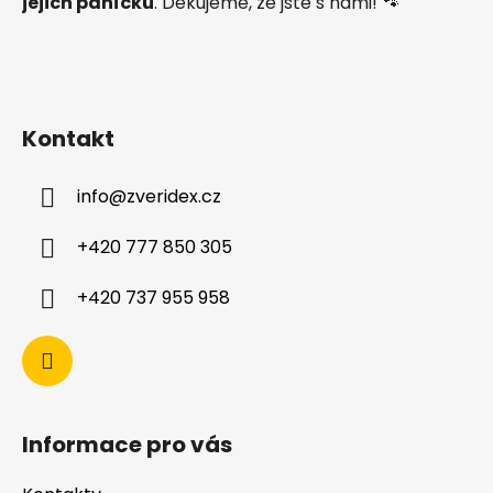
jejich páníčků
. Děkujeme, že jste s námi! 🐾
Kontakt
info
@
zveridex.cz
+420 777 850 305
+420 737 955 958
Informace pro vás