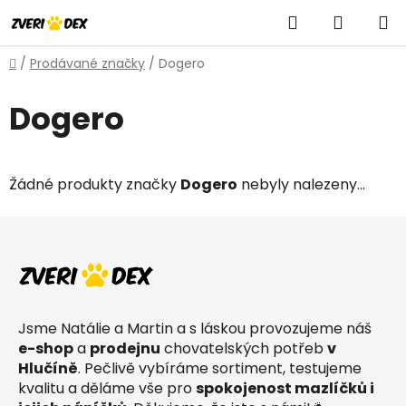
Přejít
Hledat
NÁKUP
na
obsah
KOŠÍK
Domů
/
Prodávané značky
/
Dogero
Dogero
Žádné produkty značky
Dogero
nebyly nalezeny...
Z
á
p
a
t
Jsme Natálie a Martin a s láskou provozujeme náš
í
e-shop
a
prodejnu
chovatelských potřeb
v
Hlučíně
. Pečlivě vybíráme sortiment, testujeme
kvalitu a děláme vše pro
spokojenost mazlíčků i