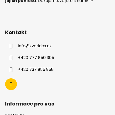
jejich páníčků
. Děkujeme, že jste s námi! 🐾
Kontakt
info
@
zveridex.cz
+420 777 850 305
+420 737 955 958
Informace pro vás