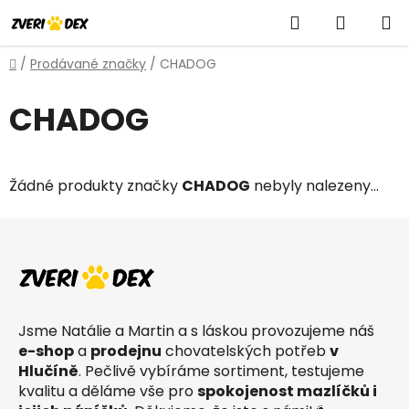
Přejít
Hledat
NÁKUP
na
obsah
KOŠÍK
Domů
/
Prodávané značky
/
CHADOG
CHADOG
Žádné produkty značky
CHADOG
nebyly nalezeny...
Z
á
p
a
t
Jsme Natálie a Martin a s láskou provozujeme náš
í
e-shop
a
prodejnu
chovatelských potřeb
v
Hlučíně
. Pečlivě vybíráme sortiment, testujeme
kvalitu a děláme vše pro
spokojenost mazlíčků i