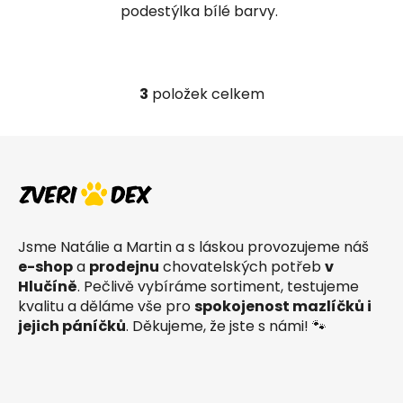
podestýlka bílé barvy.
3
položek celkem
O
v
l
Z
á
á
d
p
a
a
c
t
í
Jsme Natálie a Martin a s láskou provozujeme náš
í
p
e-shop
a
prodejnu
chovatelských potřeb
v
r
Hlučíně
. Pečlivě vybíráme sortiment, testujeme
v
kvalitu a děláme vše pro
spokojenost mazlíčků i
k
jejich páníčků
. Děkujeme, že jste s námi! 🐾
y
v
ý
p