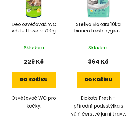
s
r
p
o
r
d
Deo osvěžovač WC
Stelivo Biokats 10kg
o
u
white flowers 700g
bianco fresh hygiene
d
k
control
u
t
k
Skladem
Skladem
ů
t
229 Kč
364 Kč
ů
DO KOŠÍKU
DO KOŠÍKU
Osvěžovač WC pro
Biokats Fresh –
kočky.
přírodní podestýlka s
vůní čerstvé jarní trávy.