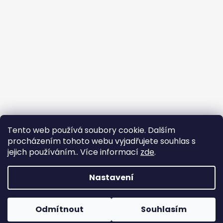
Tento web používá soubory cookie. Dalším
procházením tohoto webu vyjadřujete souhlas s
jejich používáním.. Více informací
zde
.
Nastavení
Tvorba e-shopu
: Ondřej Doležal
Vytvořil Shoptet
Odmítnout
Souhlasím
Copyright 2026
Zveridex
. Všechna práva
Dovolená do 17.8.
vyhrazena.