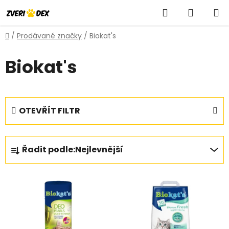
Přejít
Hledat
NÁKUP
na
obsah
KOŠÍK
Domů
/
Prodávané značky
/
Biokat's
Biokat's
OTEVŘÍT FILTR
Ř
Řadit podle:
Nejlevnější
a
z
V
e
ý
n
p
í
i
p