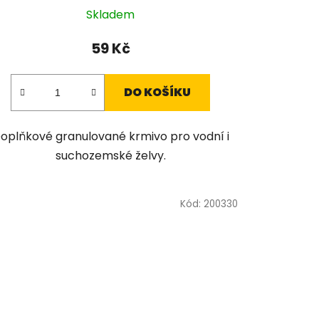
Skladem
59 Kč
DO KOŠÍKU
oplňkové granulované krmivo pro vodní i
suchozemské želvy.
Kód:
200330