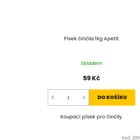
Písek činčila 1kg Apetit
Skladem
59 Kč
DO KOŠÍKU
Koupací písek pro činčily.
Kód:
200