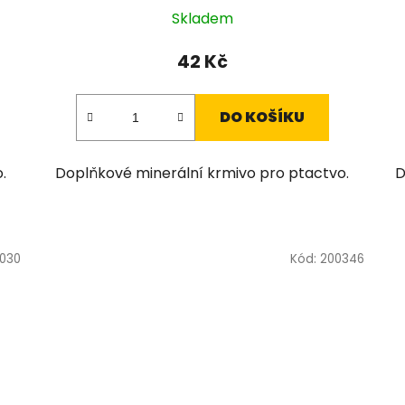
Skladem
42 Kč
DO KOŠÍKU
.
Doplňkové minerální krmivo pro ptactvo.
D
0030
Kód:
200346