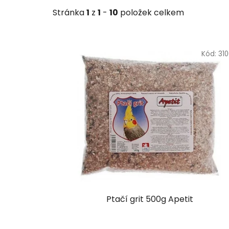
Stránka
1
z
1
-
10
položek celkem
V
ý
Kód:
31
p
i
s
p
r
o
d
u
k
t
Ptačí grit 500g Apetit
ů