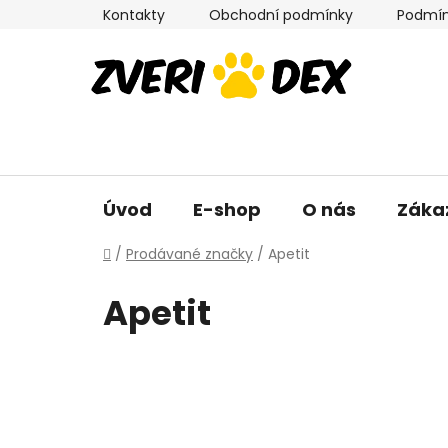
Přejít
Kontakty
Obchodní podmínky
Podmín
na
obsah
Úvod
E-shop
O nás
Záka
Domů
/
Prodávané značky
/
Apetit
Apetit