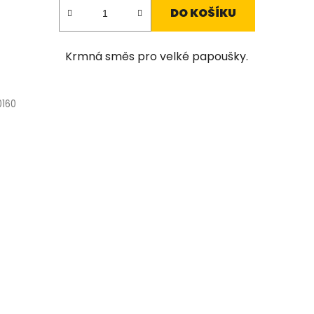
DO KOŠÍKU
Krmná směs pro velké papoušky.
0160