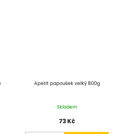
é
Apetit papoušek velký 800g
Skladem
73 Kč