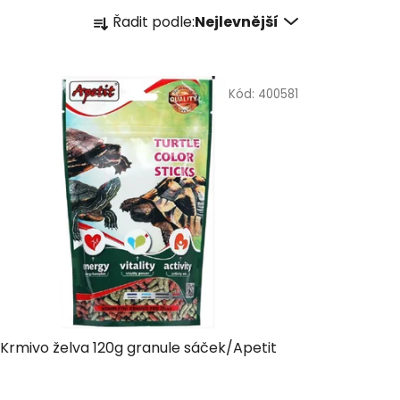
Ř
Řadit podle:
Nejlevnější
a
z
e
Kód:
400581
n
í
p
r
o
d
u
k
t
ů
Krmivo želva 120g granule sáček/Apetit