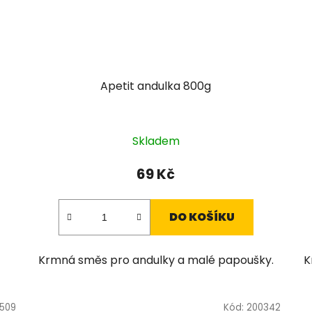
Apetit andulka 800g
Skladem
69 Kč
DO KOŠÍKU
Krmná směs pro andulky a malé papoušky.
K
509
Kód:
200342