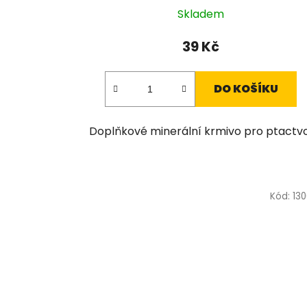
Skladem
39 Kč
DO KOŠÍKU
Doplňkové minerální krmivo pro ptactvo
Kód:
13