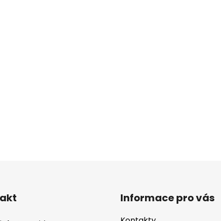
O
v
l
á
d
akt
Informace pro vás
a
c
Kontakty