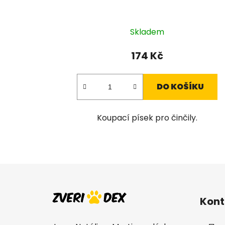
Skladem
174 Kč
DO KOŠÍKU
Koupací písek pro činčily.
Z
á
Kont
p
a