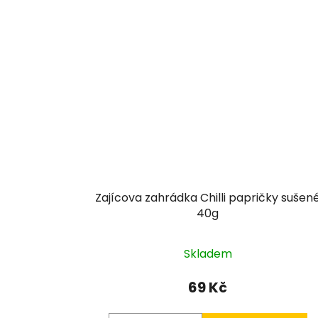
Zajícova zahrádka Chilli papričky sušen
40g
Skladem
69 Kč