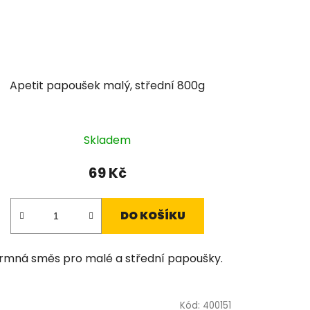
Apetit papoušek malý, střední 800g
Skladem
69 Kč
DO KOŠÍKU
rmná směs pro malé a střední papoušky.
Kód:
400151