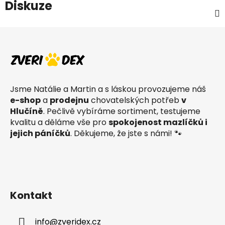
Diskuze
Z
á
p
a
t
Jsme Natálie a Martin a s láskou provozujeme náš
í
e-shop
a
prodejnu
chovatelských potřeb
v
Hlučíně
. Pečlivě vybíráme sortiment, testujeme
kvalitu a děláme vše pro
spokojenost mazlíčků i
jejich páníčků
. Děkujeme, že jste s námi! 🐾
Kontakt
info
@
zveridex.cz