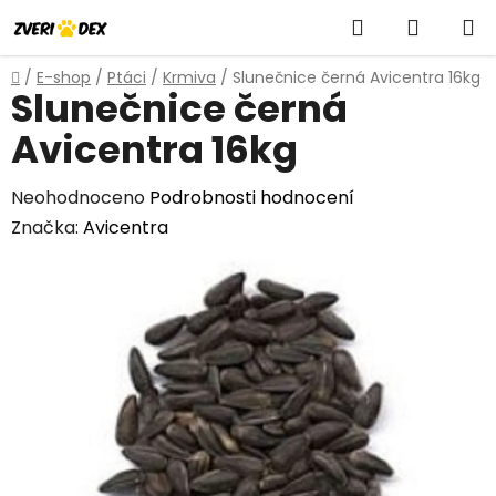
Přejít
Hledat
NÁKUP
na
obsah
KOŠÍK
Domů
/
E-shop
/
Ptáci
/
Krmiva
/
Slunečnice černá Avicentra 16kg
Slunečnice černá
Avicentra 16kg
Průměrné
Neohodnoceno
Podrobnosti hodnocení
hodnocení
Značka:
Avicentra
produktu
je
0,0
z
5
hvězdiček.