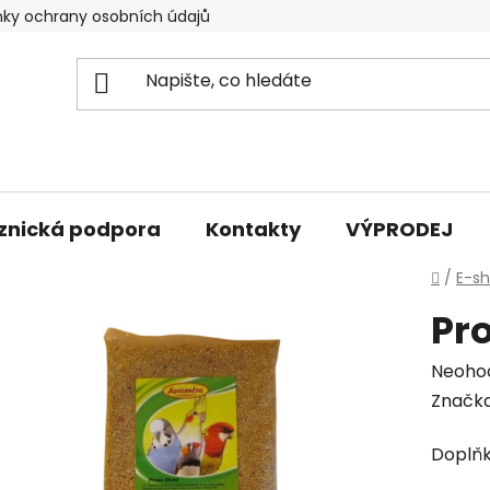
ky ochrany osobních údajů
znická podpora
Kontakty
VÝPRODEJ
Domů
/
E-s
Pro
Průmě
Neoho
hodno
Značk
produk
Doplňk
je
0,0