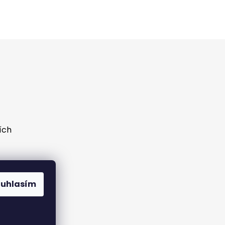
ích
ouhlasím