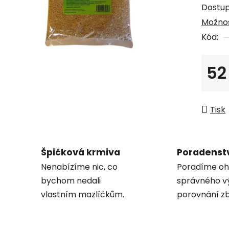
Dostu
z
Možnos
5
Kód:
hvězdi
52
Měrná
Tisk
Špičková krmiva
Poradenst
Nenabízíme nic, co
Poradíme oh
bychom nedali
správného v
vlastním mazlíčkům.
porovnání zb