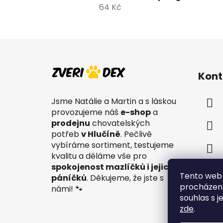
64 Kč
Z
á
Kont
p
a
Jsme Natálie a Martin a s láskou
t
provozujeme náš
e-shop
a
í
prodejnu
chovatelských
potřeb
v Hlučíně
. Pečlivě
vybíráme sortiment, testujeme
kvalitu a děláme vše pro
spokojenost mazlíčků i jejich
Tento web 
páníčků
. Děkujeme, že jste s
procházení
námi! 🐾
souhlas s j
zde
.