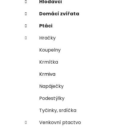
e
n
Hlodavci
í
Domácí zvířata
p
a
Ptáci
n
Hračky
e
l
Koupelny
Krmítka
Krmiva
Napáječky
Podestýlky
Tyčinky, srdíčka
Venkovní ptactvo