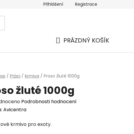
Přihlášení
Registrace
PRÁZDNÝ KOŠÍK
NÁKUPNÍ
KOŠÍK
hop
/
Ptáci
/
Krmiva
/
Proso žluté 1000g
so žluté 1000g
rné
dnoceno
Podrobnosti hodnocení
cení
a:
Avicentra
tu
ové krmivo pro exoty.