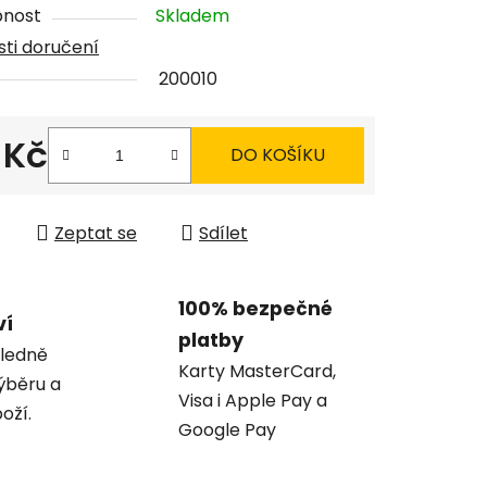
pnost
Skladem
ti doručení
200010
ček.
 Kč
DO KOŠÍKU
 cena:
Zeptat se
Sdílet
100% bezpečné
ví
platby
ledně
Karty MasterCard,
ýběru a
Visa i Apple Pay a
oží.
Google Pay