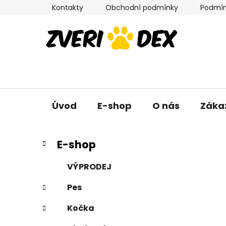
Přejít
Kontakty
Obchodní podmínky
Podmín
na
obsah
Úvod
E-shop
O nás
Záka
P
K
Přeskočit
E-shop
a
kategorie
o
t
s
VÝPRODEJ
e
t
g
Pes
r
o
a
r
Kočka
i
n