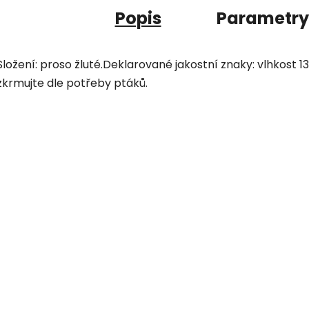
Popis
Parametry
Složení: proso žluté.Deklarované jakostní znaky: vlhkost 1
zkrmujte dle potřeby ptáků.