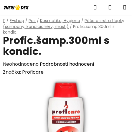
Přejít
Hledat
NÁKUP
na
obsah
KOŠÍK
Domů
/
E-shop
/
Pes
/
Kosmetika, Hygiena
/
Péče o srst a tlapky
(šampony, kondicionéry, masti)
/
Profic.šamp.300ml s
kondic.
Profic.šamp.300ml s
kondic.
Průměrné
Neohodnoceno
Podrobnosti hodnocení
hodnocení
Značka:
Proficare
produktu
je
0,0
z
5
hvězdiček.