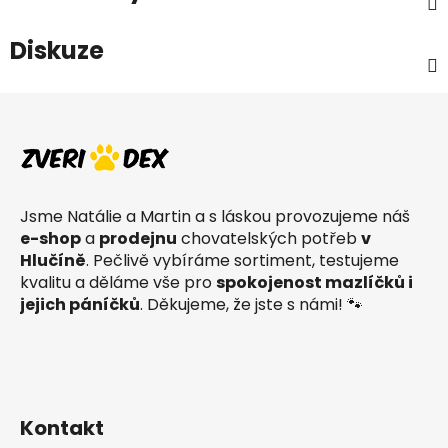
Diskuze
Z
á
p
a
t
Jsme Natálie a Martin a s láskou provozujeme náš
í
e-shop
a
prodejnu
chovatelských potřeb
v
Hlučíně
. Pečlivě vybíráme sortiment, testujeme
kvalitu a děláme vše pro
spokojenost mazlíčků i
jejich páníčků
. Děkujeme, že jste s námi! 🐾
Kontakt