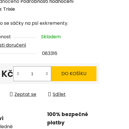
rné
dnoceno
Podrobnosti hodnocení
cení
a:
Trixie
tu
o se sáčky na psí exkrementy.
pnost
Skladem
ti doručení
083316
ček.
 Kč
DO KOŠÍKU
 cena:
Zeptat se
Sdílet
100% bezpečné
ví
platby
ledně