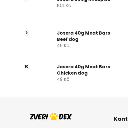
104 Kč
Josera 40g Meat Bars
Beef dog
49 Kč
Josera 40g Meat Bars
Chicken dog
49 Kč
Z
á
Kont
p