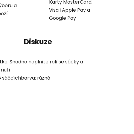
Karty MasterCard,
ýběru a
Visa i Apple Pay a
oží.
Google Pay
Diskuze
ko. Snadno naplníte rolí se sáčky a
mutí
15 sáčcíchbarva: různá