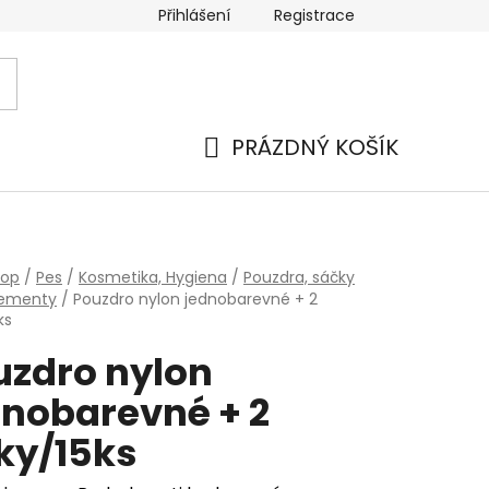
Přihlášení
Registrace
PRÁZDNÝ KOŠÍK
NÁKUPNÍ
KOŠÍK
hop
/
Pes
/
Kosmetika, Hygiena
/
Pouzdra, sáčky
rementy
/
Pouzdro nylon jednobarevné + 2
ks
uzdro nylon
dnobarevné + 2
ky/15ks