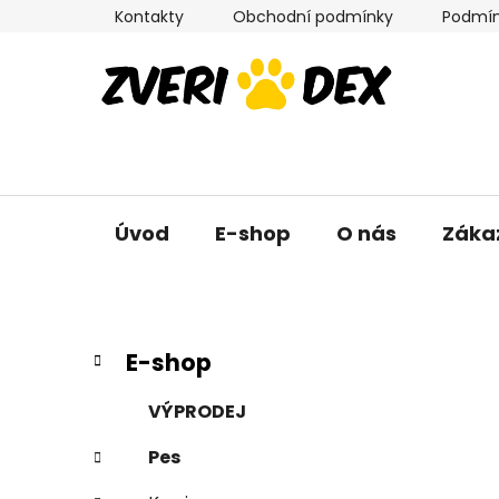
Přejít
Kontakty
Obchodní podmínky
Podmín
na
obsah
Úvod
E-shop
O nás
Záka
P
K
Přeskočit
E-shop
a
kategorie
o
t
s
VÝPRODEJ
e
t
g
Pes
r
o
a
r