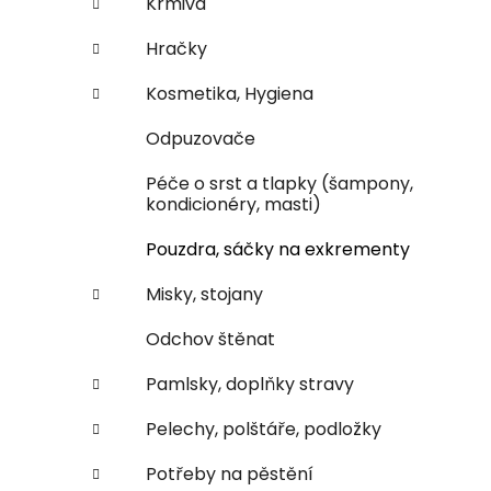
Krmiva
i
n
e
n
Hračky
í
Kosmetika, Hygiena
p
a
Odpuzovače
n
Péče o srst a tlapky (šampony,
e
kondicionéry, masti)
l
Pouzdra, sáčky na exkrementy
Misky, stojany
Odchov štěnat
Pamlsky, doplňky stravy
Pelechy, polštáře, podložky
Potřeby na pěstění