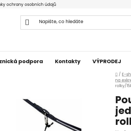
ky ochrany osobních údajů
znická podpora
Kontakty
VÝPRODEJ
Domů
/
E-s
na exk
rolky/15
Po
je
rol