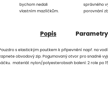
bychom nedali
správného v
vlastním mazlíčkům.
porovnání zb
Popis
Parametry
Pouzdro s elastickým poutkem k připevnění např. na vodít
zapnete obvodový zip. Pogumovaný otvor pro snadné vyj
sáčku. materiál: nylon/polyesterobsah balení: 2 role po 