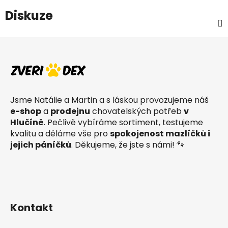
Diskuze
Z
á
p
a
t
Jsme Natálie a Martin a s láskou provozujeme náš
í
e-shop
a
prodejnu
chovatelských potřeb
v
Hlučíně
. Pečlivě vybíráme sortiment, testujeme
kvalitu a děláme vše pro
spokojenost mazlíčků i
jejich páníčků
. Děkujeme, že jste s námi! 🐾
Kontakt