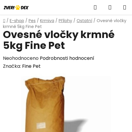
Přejít
Hledat
NÁKUP
na
obsah
KOŠÍK
Domů
/
E-shop
/
Pes
/
Krmiva
/
Přílohy
/
Ostatní
/
Ovesné vločky
krmné 5kg Fine Pet
Ovesné vločky krmné
5kg Fine Pet
Průměrné
Neohodnoceno
Podrobnosti hodnocení
hodnocení
Značka:
Fine Pet
produktu
je
0,0
z
5
hvězdiček.