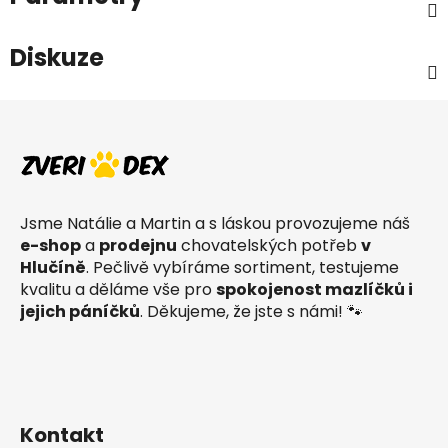
Diskuze
Z
á
p
a
t
Jsme Natálie a Martin a s láskou provozujeme náš
í
e-shop
a
prodejnu
chovatelských potřeb
v
Hlučíně
. Pečlivě vybíráme sortiment, testujeme
kvalitu a děláme vše pro
spokojenost mazlíčků i
jejich páníčků
. Děkujeme, že jste s námi! 🐾
Kontakt