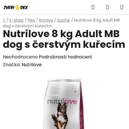
Přejít
Hledat
NÁKUP
na
obsah
KOŠÍK
Domů
/
E-shop
/
Pes
/
Krmiva
/
Suché
/
Nutrilove 8 kg Adult MB
dog s čerstvým kuřecím
Nutrilove 8 kg Adult MB
dog s čerstvým kuřecím
Průměrné
Neohodnoceno
Podrobnosti hodnocení
hodnocení
Značka:
Nutrilove
produktu
je
0,0
z
5
hvězdiček.