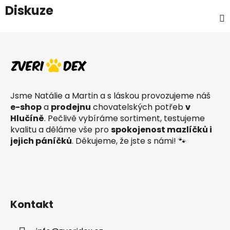
Diskuze
Z
á
p
a
t
Jsme Natálie a Martin a s láskou provozujeme náš
í
e-shop
a
prodejnu
chovatelských potřeb
v
Hlučíně
. Pečlivě vybíráme sortiment, testujeme
kvalitu a děláme vše pro
spokojenost mazlíčků i
jejich páníčků
. Děkujeme, že jste s námi! 🐾
Kontakt