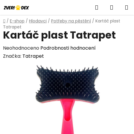
Přejít
Hledat
NÁKUP
na
obsah
KOŠÍK
Domů
/
E-shop
/
Hlodavci
/
Potřeby na pěstění
/
Kartáč plast
Tatrapet
Kartáč plast Tatrapet
Průměrné
Neohodnoceno
Podrobnosti hodnocení
hodnocení
Značka:
Tatrapet
produktu
je
0,0
z
5
hvězdiček.