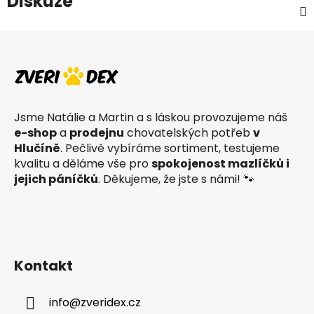
Diskuze
Z
á
p
a
t
Jsme Natálie a Martin a s láskou provozujeme náš
í
e-shop
a
prodejnu
chovatelských potřeb
v
Hlučíně
. Pečlivě vybíráme sortiment, testujeme
kvalitu a děláme vše pro
spokojenost mazlíčků i
jejich páníčků
. Děkujeme, že jste s námi! 🐾
Kontakt
info
@
zveridex.cz