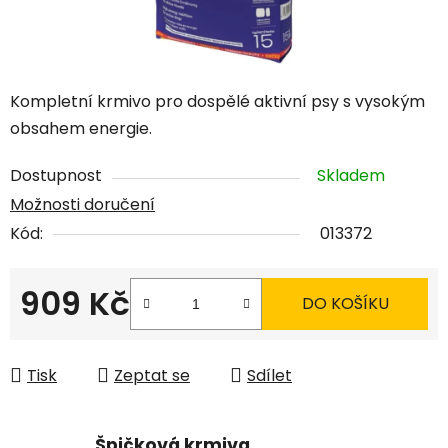
Kompletní krmivo pro dospělé aktivní psy s vysokým
obsahem energie.
Dostupnost
Skladem
Možnosti doručení
Kód:
013372
909 Kč
DO KOŠÍKU
Měrná cena:
Tisk
Zeptat se
Sdílet
Špičková krmiva