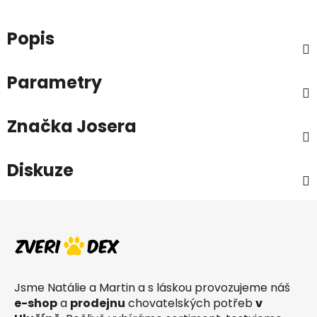
Popis
Parametry
Značka
Josera
Diskuze
Z
á
p
a
t
Jsme Natálie a Martin a s láskou provozujeme náš
í
e-shop
a
prodejnu
chovatelských potřeb
v