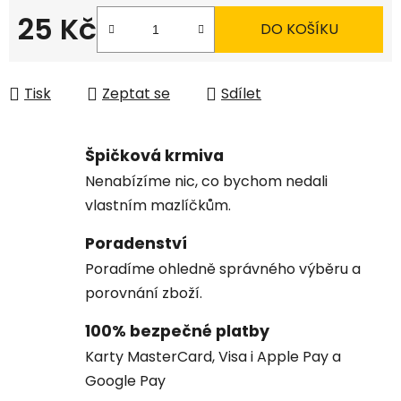
25 Kč
DO KOŠÍKU
Měrná cena:
Tisk
Zeptat se
Sdílet
Špičková krmiva
Nenabízíme nic, co bychom nedali
vlastním mazlíčkům.
Poradenství
Poradíme ohledně správného výběru a
porovnání zboží.
100% bezpečné platby
Karty MasterCard, Visa i Apple Pay a
Google Pay