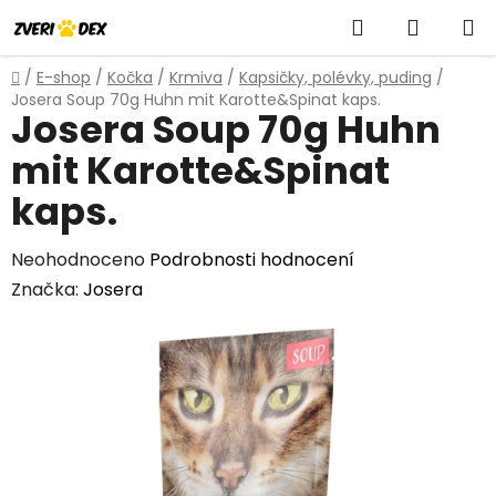
Přejít
Hledat
NÁKUP
na
obsah
KOŠÍK
Domů
/
E-shop
/
Kočka
/
Krmiva
/
Kapsičky, polévky, puding
/
Josera Soup 70g Huhn mit Karotte&Spinat kaps.
Josera Soup 70g Huhn
mit Karotte&Spinat
kaps.
Průměrné
Neohodnoceno
Podrobnosti hodnocení
hodnocení
Značka:
Josera
produktu
je
0,0
z
5
hvězdiček.