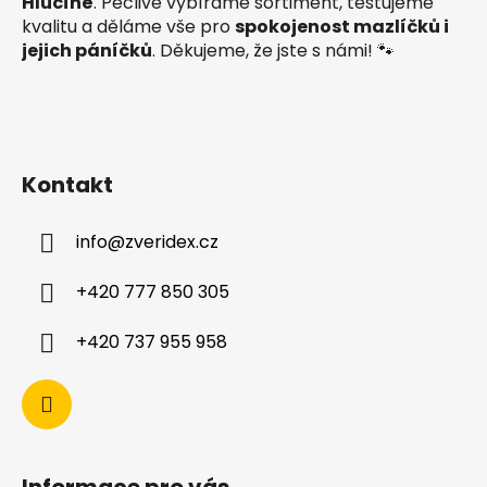
Hlučíně
. Pečlivě vybíráme sortiment, testujeme
kvalitu a děláme vše pro
spokojenost mazlíčků i
jejich páníčků
. Děkujeme, že jste s námi! 🐾
Kontakt
info
@
zveridex.cz
+420 777 850 305
+420 737 955 958