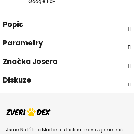
Google Pay
Popis
Parametry
Značka
Josera
Diskuze
Z
á
p
a
t
Jsme Natálie a Martin a s láskou provozujeme náš