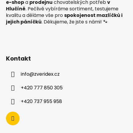
í
e-shop
a
prodejnu
chovatelských potřeb
v
Hlučíně
. Pečlivě vybíráme sortiment, testujeme
kvalitu a děláme vše pro
spokojenost mazlíčků i
jejich páníčků
. Děkujeme, že jste s námi! 🐾
Kontakt
info
@
zveridex.cz
+420 777 850 305
+420 737 955 958