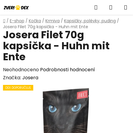
Přejít
Hledat
NÁKUP
na
obsah
KOŠÍK
Domů
/
E-shop
/
Kočka
/
Krmiva
/
Kapsičky, polévky, puding
/
Josera Filet 70g kapsička - Huhn mit Ente
Josera Filet 70g
kapsička - Huhn mit
Ente
Průměrné
Neohodnoceno
Podrobnosti hodnocení
hodnocení
Značka:
Josera
produktu
DEX DOPORUČUJE
je
0,0
z
5
hvězdiček.