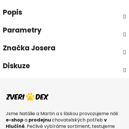
Popis
Parametry
Značka
Josera
Diskuze
Z
á
p
a
t
Jsme Natálie a Martin a s láskou provozujeme náš
í
e-shop
a
prodejnu
chovatelských potřeb
v
Hlučíně
. Pečlivě vybíráme sortiment, testujeme