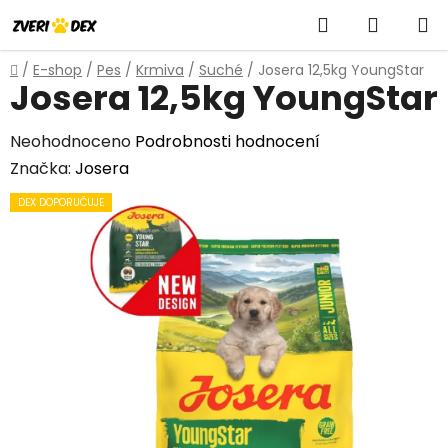
Přejít
Hledat
NÁKUP
na
obsah
KOŠÍK
Domů
/
E-shop
/
Pes
/
Krmiva
/
Suché
/
Josera 12,5kg YoungStar
Josera 12,5kg YoungStar
Průměrné
Neohodnoceno
Podrobnosti hodnocení
hodnocení
Značka:
Josera
produktu
DEX DOPORUČUJE
je
0,0
z
5
hvězdiček.