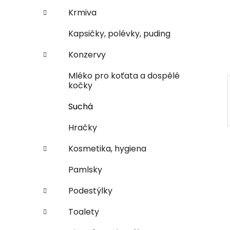
n
e
n
Krmiva
í
Kapsičky, polévky, puding
p
a
Konzervy
n
Mléko pro koťata a dospělé
e
kočky
l
Suchá
Hračky
Kosmetika, hygiena
Pamlsky
Podestýlky
Toalety