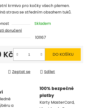
tu
tní krmivo pro kočky všech plemen.
lná strava se středním obsahem tuků.
pnost
Skladem
ti doručení
ček.
101167
9 Kč
DO KOŠÍKU
 cena:
Zeptat se
Sdílet
100% bezpečné
ví
platby
ledně
Karty MasterCard,
ýběru a