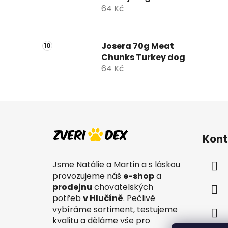
64 Kč
Josera 70g Meat
Chunks Turkey dog
64 Kč
Z
á
Kont
p
a
Jsme Natálie a Martin a s láskou
t
provozujeme náš
e-shop
a
í
prodejnu
chovatelských
potřeb
v Hlučíně
. Pečlivě
vybíráme sortiment, testujeme
kvalitu a děláme vše pro