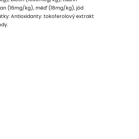
gan (16mg/kg), měď (18mg/kg), jód
tky: Antioxidanty: tokoferolový extrakt
ody.