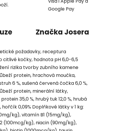
Visa i Apple Pay a
oží.
Google Pay
kuze
Značka
Josera
getické požadavky, receptura
 citlivé kočky, hodnota pH 6,0-6,5
žení rizika tvorby zubního kamene
růbeží protein, hrachová moučka,
struh 6 %, sušená červená čočka 6,0 %,
beží protein, minerální látky,
 protein 35,0 %, hrubý tuk 12,0 %, hrubá
%, hořčík 0,09% Doplňkové látky v 1 kg:
220mg/kg), vitamín B1 (15mg/kg),
2 (100mcg/kg), niacin (90mg/kg),
g), biotin (1000mcg/kg), taurin