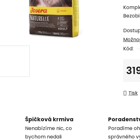
produk
Komple
je
Bezobi
0,0
z
Dostu
5
Možnos
hvězdi
Kód:
31
Měrná
Tisk
Špičková krmiva
Poradenst
Nenabízíme nic, co
Poradíme oh
bychom nedali
správného v