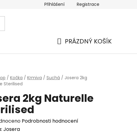
Přihlášení
Registrace
PRÁZDNÝ KOŠÍK
NÁKUPNÍ
KOŠÍK
hop
/
Kočka
/
Krmiva
/
Suchá
/
Josera 2kg
e Sterilised
era 2kg Naturelle
rilised
rné
dnoceno
Podrobnosti hodnocení
cení
a:
Josera