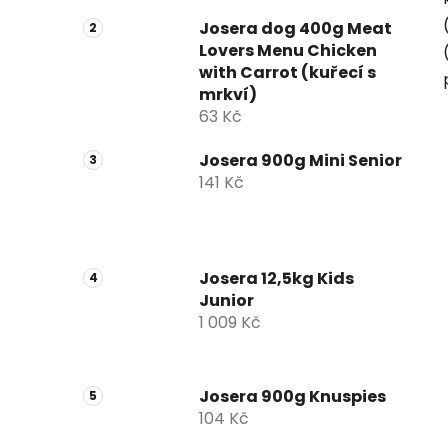
Josera dog 400g Meat
Lovers Menu Chicken
with Carrot (kuřecí s
mrkví)
63 Kč
Josera 900g Mini Senior
141 Kč
Josera 12,5kg Kids
Junior
1 009 Kč
Josera 900g Knuspies
104 Kč