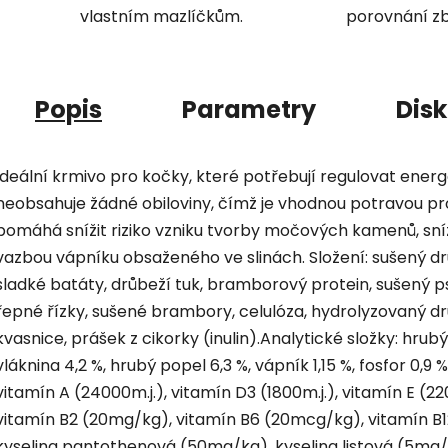
vlastním mazlíčkům.
porovnání zb
Popis
Parametry
Dis
Ideální krmivo pro kočky, které potřebují regulovat ener
neobsahuje žádné obiloviny, čímž je vhodnou potravou pro
pomáhá snížit riziko vzniku tvorby močových kamenů, sní
vazbou vápníku obsaženého ve slinách. Složení: sušený d
sladké batáty, drůbeží tuk, bramborový protein, sušený p
řepné řízky, sušené brambory, celulóza, hydrolyzovaný drů
kvasnice, prášek z cikorky (inulin).Analytické složky: hrubý
vláknina 4,2 %, hrubý popel 6,3 %, vápník 1,15 %, fosfor 0,9 
vitamín A (24000m.j.), vitamín D3 (1800m.j.), vitamín E (
vitamín B2 (20mg/kg), vitamín B6 (20mcg/kg), vitamín B1
kyselina pantothenová (50mg/kg), kyselina listová (5mg/k