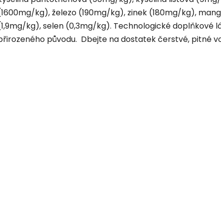
(1600mg/kg), železo (190mg/kg), zinek (180mg/kg), man
(1,9mg/kg), selen (0,3mg/kg). Technologické doplňkové lá
přirozeného původu. Dbejte na dostatek čerstvé, pitné v