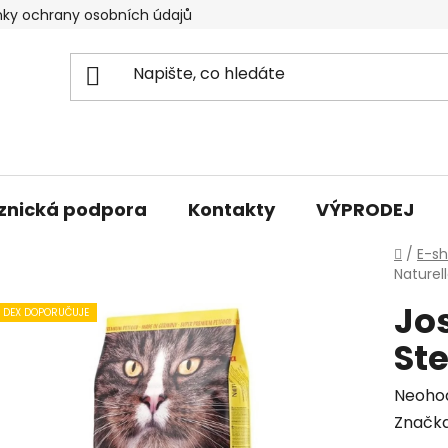
ky ochrany osobních údajů
znická podpora
Kontakty
VÝPRODEJ
Domů
/
E-s
Naturell
Jos
DEX DOPORUČUJE
Ste
Průmě
Neoho
hodno
Značk