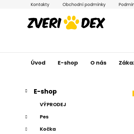
Přejít
Kontakty
Obchodní podmínky
Podmín
na
obsah
Úvod
E-shop
O nás
Záka
P
K
Přeskočit
E-shop
a
kategorie
o
t
s
VÝPRODEJ
e
t
g
Pes
r
o
a
r
Kočka
i