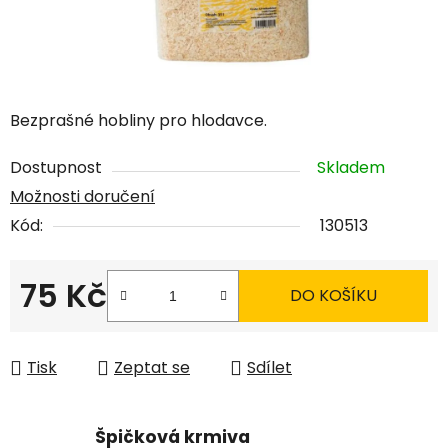
Bezprašné hobliny pro hlodavce.
Dostupnost
Skladem
Možnosti doručení
Kód:
130513
75 Kč
DO KOŠÍKU
Měrná cena:
Tisk
Zeptat se
Sdílet
Špičková krmiva