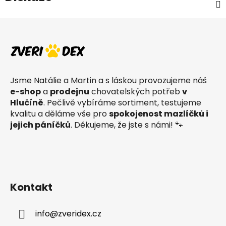
Z
á
p
a
t
Jsme Natálie a Martin a s láskou provozujeme náš
í
e-shop
a
prodejnu
chovatelských potřeb
v
Hlučíně
. Pečlivě vybíráme sortiment, testujeme
kvalitu a děláme vše pro
spokojenost mazlíčků i
jejich páníčků
. Děkujeme, že jste s námi! 🐾
Kontakt
info
@
zveridex.cz