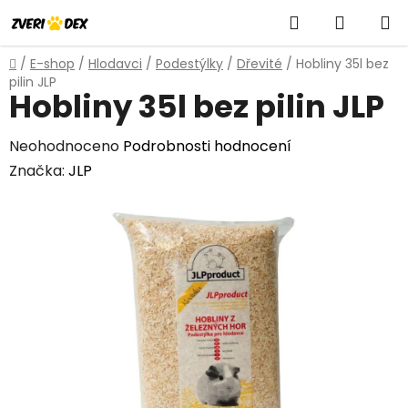
Přejít
Hledat
NÁKUP
na
obsah
KOŠÍK
Domů
/
E-shop
/
Hlodavci
/
Podestýlky
/
Dřevité
/
Hobliny 35l bez
pilin JLP
Hobliny 35l bez pilin JLP
Průměrné
Neohodnoceno
Podrobnosti hodnocení
hodnocení
Značka:
JLP
produktu
je
0,0
z
5
hvězdiček.