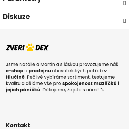
Diskuze
Z
á
p
a
t
Jsme Natálie a Martin a s láskou provozujeme náš
í
e-shop
a
prodejnu
chovatelských potřeb
v
Hlučíně
. Pečlivě vybíráme sortiment, testujeme
kvalitu a děláme vše pro
spokojenost mazlíčků i
jejich páníčků
. Děkujeme, že jste s námi! 🐾
Kontakt