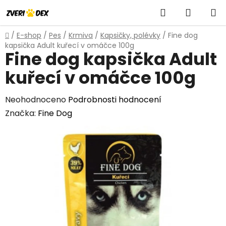
Přejít
Hledat
NÁKUP
na
obsah
KOŠÍK
Domů
/
E-shop
/
Pes
/
Krmiva
/
Kapsičky, polévky
/
Fine dog
kapsička Adult kuřecí v omáčce 100g
Fine dog kapsička Adult
kuřecí v omáčce 100g
Průměrné
Neohodnoceno
Podrobnosti hodnocení
hodnocení
Značka:
Fine Dog
produktu
je
0,0
z
5
hvězdiček.