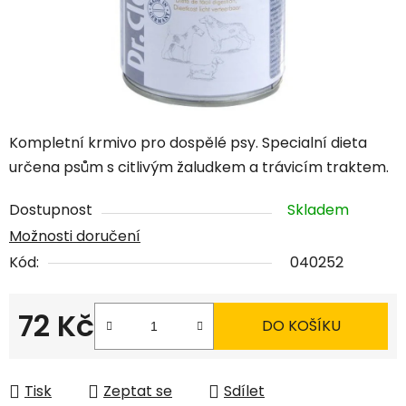
Kompletní krmivo pro dospělé psy. Specialní dieta
určena psům s citlivým žaludkem a trávicím traktem.
Dostupnost
Skladem
Možnosti doručení
Kód:
040252
72 Kč
DO KOŠÍKU
Měrná cena:
Tisk
Zeptat se
Sdílet