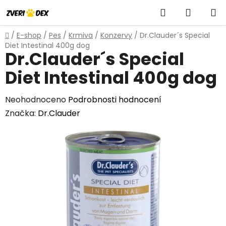
Přejít
Hledat
NÁKUP
na
obsah
KOŠÍK
Domů
/
E-shop
/
Pes
/
Krmiva
/
Konzervy
/
Dr.Clauder´s Special
Diet Intestinal 400g dog
Dr.Clauder´s Special
Diet Intestinal 400g dog
Průměrné
Neohodnoceno
Podrobnosti hodnocení
hodnocení
Značka:
Dr.Clauder
produktu
je
0,0
z
5
hvězdiček.