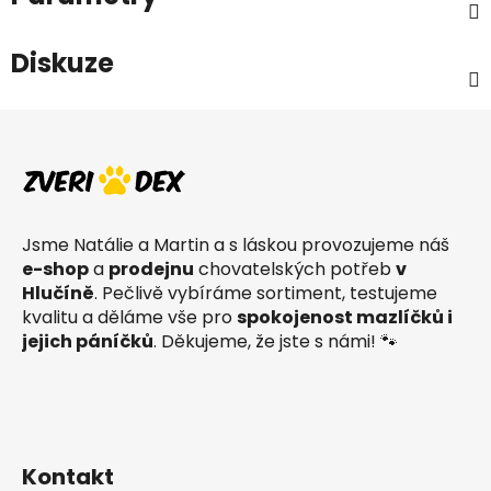
Diskuze
Z
á
p
a
t
Jsme Natálie a Martin a s láskou provozujeme náš
í
e-shop
a
prodejnu
chovatelských potřeb
v
Hlučíně
. Pečlivě vybíráme sortiment, testujeme
kvalitu a děláme vše pro
spokojenost mazlíčků i
jejich páníčků
. Děkujeme, že jste s námi! 🐾
Kontakt