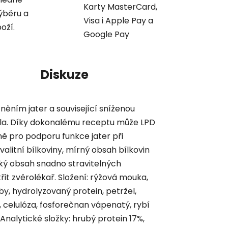
Karty MasterCard,
ýběru a
Visa i Apple Pay a
oží.
Google Pay
Diskuze
ěním jater a související sníženou
i těla. Díky dokonalému receptu může LPD
ně pro podporu funkce jater při
valitní bílkoviny, mírný obsah bílkovin
oký obsah snadno stravitelných
řit zvěrolékař. Složení: rýžová mouka,
by, hydrolyzovaný protein, petržel,
celulóza, fosforečnan vápenatý, rybí
 Analytické složky: hrubý protein 17%,