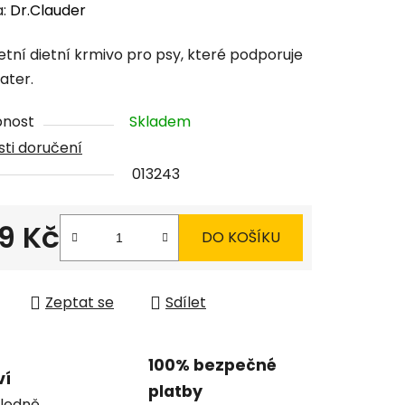
cení
a:
Dr.Clauder
tu
tní dietní krmivo pro psy, které podporuje
jater.
pnost
Skladem
ti doručení
ček.
013243
9 Kč
DO KOŠÍKU
 cena:
Zeptat se
Sdílet
100% bezpečné
ví
platby
ledně