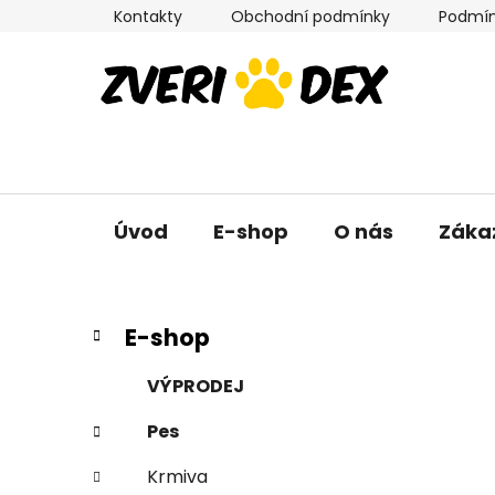
Přejít
Kontakty
Obchodní podmínky
Podmín
na
obsah
Úvod
E-shop
O nás
Záka
P
K
Přeskočit
E-shop
a
kategorie
o
t
s
VÝPRODEJ
e
t
g
Pes
r
o
a
r
Krmiva
i