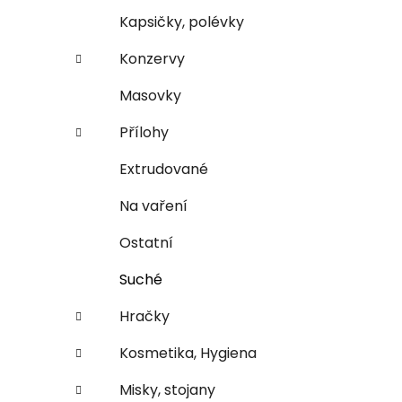
n
e
n
Kapsičky, polévky
í
Konzervy
p
a
Masovky
n
Přílohy
e
l
Extrudované
Na vaření
Ostatní
Suché
Hračky
Kosmetika, Hygiena
Misky, stojany