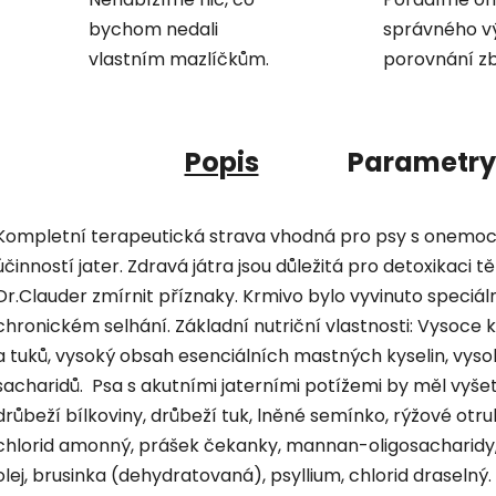
bychom nedali
správného v
vlastním mazlíčkům.
porovnání zb
Popis
Parametry
Kompletní terapeutická strava vhodná pro psy s onemocn
účinností jater. Zdravá játra jsou důležitá pro detoxikac
Dr.Clauder zmírnit příznaky. Krmivo bylo vyvinuto speciál
chronickém selhání. Základní nutriční vlastnosti: Vysoce k
a tuků, vysoký obsah esenciálních mastných kyselin, vys
sacharidů. Psa s akutními jaterními potížemi by měl vyšet
drůbeží bílkoviny, drůbeží tuk, lněné semínko, rýžové otru
chlorid amonný, prášek čekanky, mannan-oligosacharidy, 
olej, brusinka (dehydratovaná), psyllium, chlorid draselný.