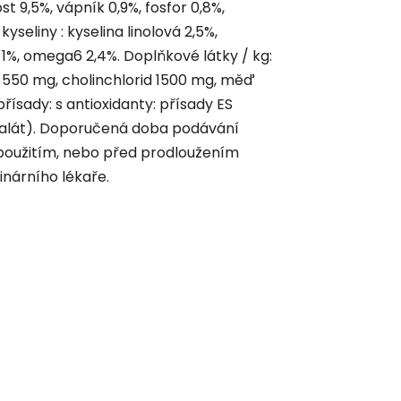
st 9,5%, vápník 0,9%, fosfor 0,8%,
yseliny : kyselina linolová 2,5%,
 1%, omega6 2,4%. Doplňkové látky / kg:
 C 550 mg, cholinchlorid 1500 mg, měď
ísady: s antioxidanty: přísady ES
galát). Doporučená doba podávání
d použitím, nebo před prodloužením
inárního lékaře.