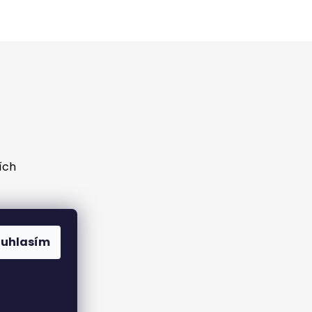
ích
ouhlasím