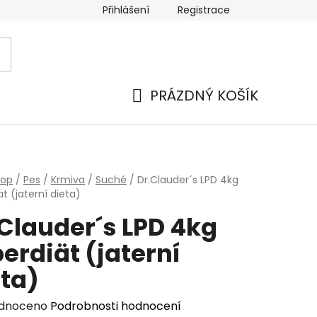
Přihlášení
Registrace
PRÁZDNÝ KOŠÍK
NÁKUPNÍ
KOŠÍK
hop
/
Pes
/
Krmiva
/
Suché
/
Dr.Clauder´s LPD 4kg
t (jaterní dieta)
.Clauder´s LPD 4kg
erdiät (jaterní
eta)
rné
dnoceno
Podrobnosti hodnocení