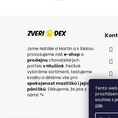
Z
á
Kont
p
a
Jsme Natálie a Martin a s láskou
t
provozujeme náš
e-shop
a
í
prodejnu
chovatelských
potřeb
v Hlučíně
. Pečlivě
vybíráme sortiment, testujeme
kvalitu a děláme vše pro
spokojenost mazlíčků i jejich
Tento web 
páníčků
. Děkujeme, že jste s
procházení
námi! 🐾
souhlas s j
zde
.