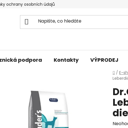
ky ochrany osobních údajů
znická podpora
Kontakty
VÝPRODEJ
Domů
/
E-s
Leberdiä
Dr
Leb
di
Průmě
Neoho