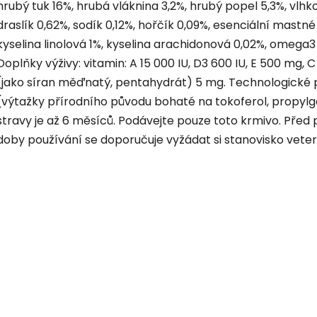
hrubý tuk 16%, hrubá vláknina 3,2%, hrubý popel 5,3%, vlhko
draslík 0,62%, sodík 0,12%, hořčík 0,09%, esenciální mastné k
kyselina linolová 1%, kyselina arachidonová 0,02%, omega3
Doplňky výživy: vitamin: A 15 000 IU, D3 600 IU, E 500 mg,
(jako síran měďnatý, pentahydrát) 5 mg. Technologické př
(výtažky přírodního původu bohaté na tokoferol, propyl
stravy je až 6 měsíců. Podávejte pouze toto krmivo. Pře
doby používání se doporučuje vyžádat si stanovisko veter