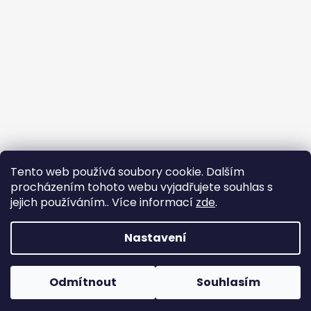
Tento web používá soubory cookie. Dalším
procházením tohoto webu vyjadřujete souhlas s
jejich používáním.. Více informací
zde
.
Nastavení
Tvorba e-shopu
: Ondřej Doležal
Vytvořil Shoptet
Odmítnout
Souhlasím
Copyright 2026
Zveridex
. Všechna práva
Dovolená do 17.8.
vyhrazena.