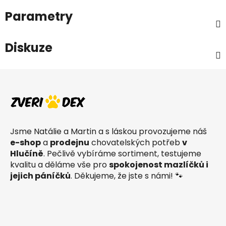
Parametry
Diskuze
Z
á
p
a
t
Jsme Natálie a Martin a s láskou provozujeme náš
í
e-shop
a
prodejnu
chovatelských potřeb
v
Hlučíně
. Pečlivě vybíráme sortiment, testujeme
kvalitu a děláme vše pro
spokojenost mazlíčků i
jejich páníčků
. Děkujeme, že jste s námi! 🐾