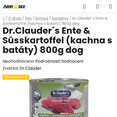
Přejít
Hledat
NÁKUP
na
obsah
KOŠÍK
Domů
/
E-shop
/
Pes
/
Krmiva
/
Konzervy
/
Dr.Clauder´s Ente &
Süsskartoffel (kachna s batáty) 800g dog
Dr.Clauder´s Ente &
Süsskartoffel (kachna s
batáty) 800g dog
Průměrné
Neohodnoceno
Podrobnosti hodnocení
hodnocení
Značka:
Dr.Clauder
produktu
DEX DOPORUČUJE
je
0,0
z
5
hvězdiček.