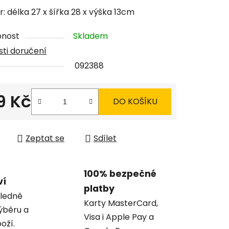
tu
: délka 27 x šířka 28 x výška 13cm
pnost
Skladem
ti doručení
092388
ček.
9 Kč
DO KOŠÍKU
 cena:
Zeptat se
Sdílet
100% bezpečné
ví
platby
ledně
Karty MasterCard,
ýběru a
Visa i Apple Pay a
oží.