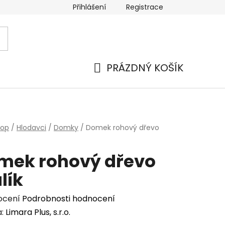
Přihlášení
Registrace
PRÁZDNÝ KOŠÍK
NÁKUPNÍ
KOŠÍK
hop
/
Hlodavci
/
Domky
/
Domek rohový dřevo
mek rohový dřevo
lík
rné
ocení
Podrobnosti hodnocení
cení
a:
Limara Plus, s.r.o.