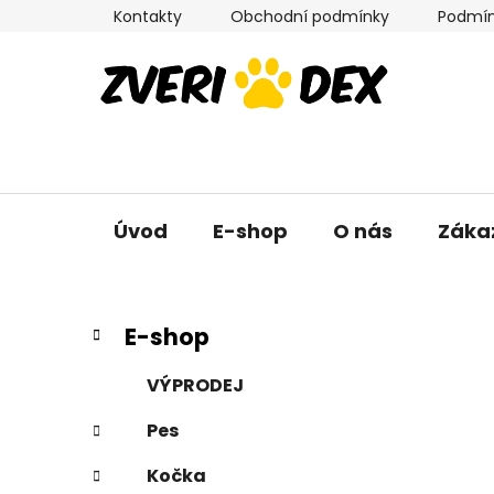
Přejít
Kontakty
Obchodní podmínky
Podmín
na
obsah
Úvod
E-shop
O nás
Záka
P
K
Přeskočit
E-shop
a
kategorie
o
t
s
VÝPRODEJ
e
t
g
Pes
r
o
a
r
Kočka
i