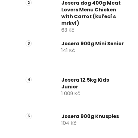
Josera dog 400g Meat
Lovers Menu Chicken
with Carrot (kuřecí s
mrkví)
63 Kč
Josera 900g Mini Senior
141 Kč
Josera 12,5kg Kids
Junior
1 009 Kč
Josera 900g Knuspies
104 Kč