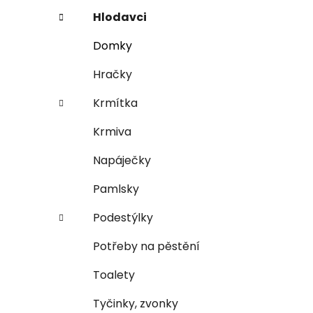
n
e
n
Hlodavci
í
Domky
p
a
Hračky
n
Krmítka
e
l
Krmiva
Napáječky
Pamlsky
Podestýlky
Potřeby na pěstění
Toalety
Tyčinky, zvonky