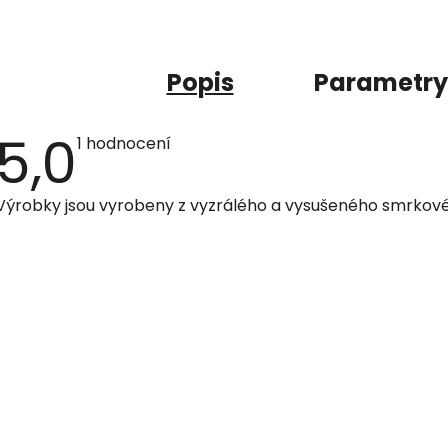
Popis
Parametry
5,0
Průměrné
1 hodnocení
hodnocení
produktu
je
Výrobky jsou vyrobeny z vyzrálého a vysušeného smrkové
5,0
z
5
hvězdiček.