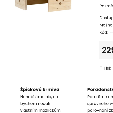
produk
Rozměr
je
5,0
Dostu
z
Možnos
5
Kód:
hvězdi
22
Měrná
Tisk
Špičková krmiva
Poradenst
Nenabízíme nic, co
Poradíme oh
bychom nedali
správného v
vlastním mazlíčkům.
porovnání zb