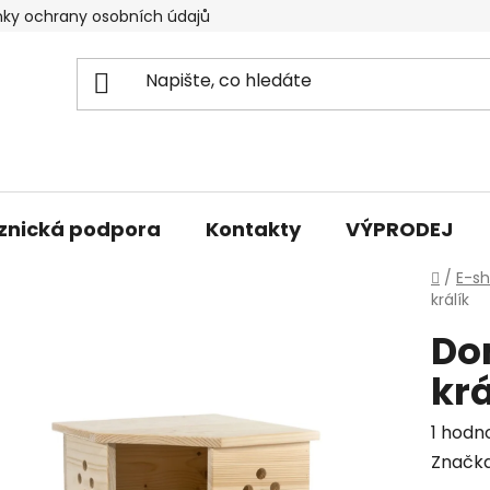
ky ochrany osobních údajů
znická podpora
Kontakty
VÝPRODEJ
Domů
/
E-s
králík
Do
krá
Průmě
1 hodn
hodno
Značk