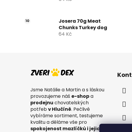
Josera 70g Meat
Chunks Turkey dog
64 Kč
Z
á
Kont
p
a
Jsme Natálie a Martin a s láskou
t
provozujeme náš
e-shop
a
í
prodejnu
chovatelských
potřeb
v Hlučíně
. Pečlivě
vybíráme sortiment, testujeme
kvalitu a děláme vše pro
spokojenost mazlíčků i jejich