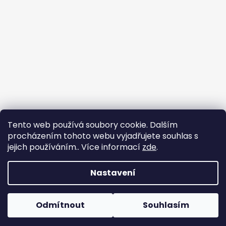
Tento web používá soubory cookie. Dalším
procházením tohoto webu vyjadřujete souhlas s
jejich používáním.. Více informací
zde
.
Nastavení
Tvorba e-shopu
: Ondřej Doležal
Vytvořil Shoptet
Odmítnout
Souhlasím
Copyright 2026
Zveridex
. Všechna práva
Dovolená do 17.8.
vyhrazena.