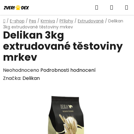
Přejít
Hledat
NÁKUP
na
obsah
KOŠÍK
Domů
/
E-shop
/
Pes
/
Krmiva
/
Přílohy
/
Extrudované
/
Delikan
3kg extrudované těstoviny mrkev
Delikan 3kg
extrudované těstoviny
mrkev
Průměrné
Neohodnoceno
Podrobnosti hodnocení
hodnocení
Značka:
Delikan
produktu
je
0,0
z
5
hvězdiček.