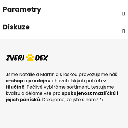
Parametry
Diskuze
Z
á
p
a
t
Jsme Natálie a Martin a s láskou provozujeme náš
í
e-shop
a
prodejnu
chovatelských potřeb
v
Hlučíně
. Pečlivě vybíráme sortiment, testujeme
kvalitu a děláme vše pro
spokojenost mazlíčků i
jejich páníčků
. Děkujeme, že jste s námi! 🐾