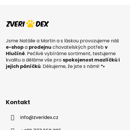
Z
á
p
a
t
Jsme Natálie a Martin a s láskou provozujeme náš
í
e-shop
a
prodejnu
chovatelských potřeb
v
Hlučíně
. Pečlivě vybíráme sortiment, testujeme
kvalitu a děláme vše pro
spokojenost mazlíčků i
jejich páníčků
. Děkujeme, že jste s námi! 🐾
Kontakt
info
@
zveridex.cz