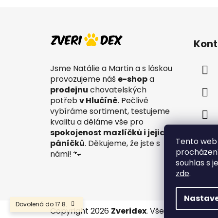
Z
á
Kont
p
a
Jsme Natálie a Martin a s láskou
t
provozujeme náš
e-shop
a
í
prodejnu
chovatelských
potřeb
v Hlučíně
. Pečlivě
vybíráme sortiment, testujeme
kvalitu a děláme vše pro
spokojenost mazlíčků i jejich
Tento web 
páníčků
. Děkujeme, že jste s
procházení
námi! 🐾
souhlas s j
zde
.
Nastave
Dovolená do 17.8.
Copyright 2026
Zveridex
. Všechna práva v