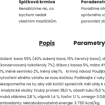
Špičková krmiva
Poradenst
Nenabízíme nic, co
Poradíme oh
bychom nedali
správného v
vlastním mazlíčkům.
porovnání zb
Popis
Parametry
Složení: losos 55% (40% sušený losos, 15% čerstvý losos), d
(konzervovaný tokoferoly 7%), šťáva z lososa 5%, máta 4%,
2%, lněné semínko 2%, lněný olej 1%. Krmný návod: Použi
vytvoření silného vztahu se svou kočkou. Podávejte z ruky 
Nezapomeňte na to, aby váš kočičí společník měl vždy k d
Analytické složky: hrubý protein 38,0 %, obsah tuku 15,0 %,
hrubá vláknina 2,8 %, vápník 1,4 %, fosfor 1,1 %, omega-3 
antioxidanty. Metabolizovatelná energie: 3 750 kcal/kg.