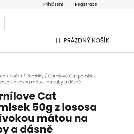
Přihlášení
Registrace
PRÁZDNÝ KOŠÍK
NÁKUPNÍ
KOŠÍK
hop
/
Kočka
/
Pamlsky
/
Carnilove Cat pamlsek
ososa s divokou mátou na zuby a dásně
rnilove Cat
mlsek 50g z lososa
divokou mátou na
by a dásně