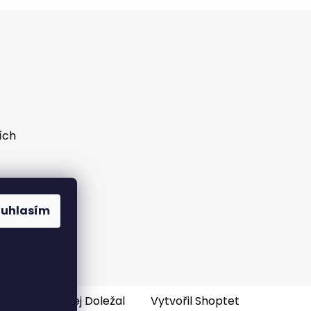
ích
ouhlasím
e-shopu
: Ondřej Doležal
Vytvořil Shoptet