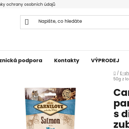
ky ochrany osobních údajů
znická podpora
Kontakty
VÝPRODEJ
Domů
/
E-s
50g z l
Ca
pa
s 
zu