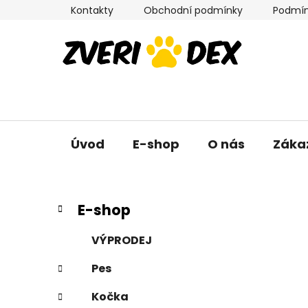
Přejít
Kontakty
Obchodní podmínky
Podmín
na
obsah
Úvod
E-shop
O nás
Záka
P
K
Přeskočit
E-shop
a
kategorie
o
t
s
VÝPRODEJ
e
t
g
Pes
r
o
a
r
Kočka
i