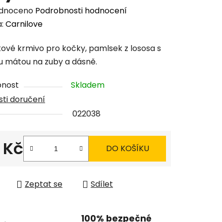
rné
dnoceno
Podrobnosti hodnocení
cení
a:
Carnilove
tu
ové krmivo pro kočky, pamlsek z lososa s
u mátou na zuby a dásně.
pnost
Skladem
ti doručení
ček.
022038
 Kč
DO KOŠÍKU
 cena:
Zeptat se
Sdílet
100% bezpečné