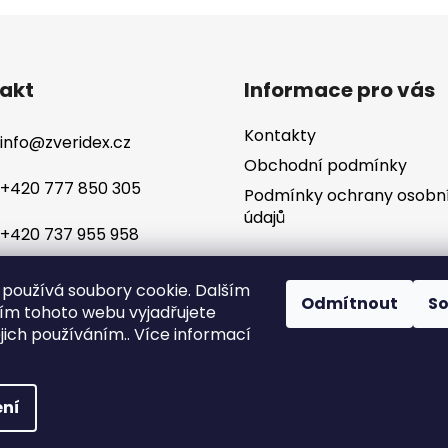
akt
Informace pro vás
Kontakty
info
@
zveridex.cz
Obchodní podmínky
+420 777 850 305
Podmínky ochrany osobn
údajů
+420 737 955 958
používá soubory cookie. Dalším
Odmítnout
S
m tohoto webu vyjadřujete
ejich používáním.. Více informací
ní
yhrazena.
Tvorba 