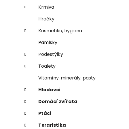
n
e
n
Krmiva
í
Hračky
p
a
Kosmetika, hygiena
n
Pamlsky
e
l
Podestýlky
Toalety
Vitamíny, minerály, pasty
Hlodavci
Domácí zvířata
Ptáci
Teraristika