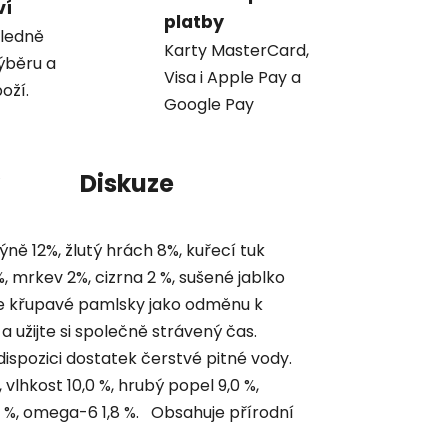
ví
platby
ledně
Karty MasterCard,
ýběru a
Visa i Apple Pay a
oží.
Google Pay
Diskuze
ýně 12%, žlutý hrách 8%, kuřecí tuk
 mrkev 2%, cizrna 2 %, sušené jablko
jte křupavé pamlsky jako odměnu k
a užijte si společně strávený čas.
ispozici dostatek čerstvé pitné vody.
 vlhkost 10,0 %, hrubý popel 9,0 %,
0,8 %, omega-6 1,8 %. Obsahuje přírodní