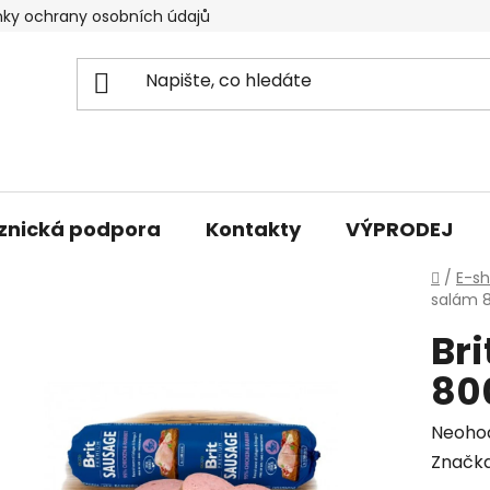
ky ochrany osobních údajů
znická podpora
Kontakty
VÝPRODEJ
Domů
/
E-s
salám 8
Br
80
Průmě
Neoho
hodno
Značk