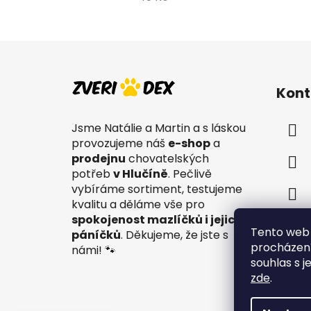
Z
á
Kont
p
a
Jsme Natálie a Martin a s láskou
t
provozujeme náš
e-shop
a
í
prodejnu
chovatelských
potřeb
v Hlučíně
. Pečlivě
vybíráme sortiment, testujeme
kvalitu a děláme vše pro
spokojenost mazlíčků i jejich
Tento web 
páníčků
. Děkujeme, že jste s
procházení
námi! 🐾
souhlas s j
zde
.