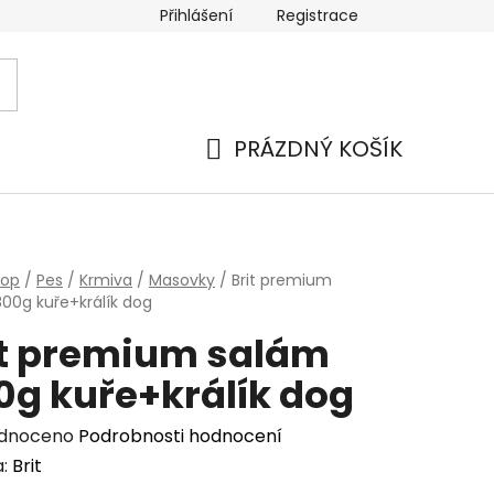
Přihlášení
Registrace
PRÁZDNÝ KOŠÍK
NÁKUPNÍ
KOŠÍK
hop
/
Pes
/
Krmiva
/
Masovky
/
Brit premium
00g kuře+králík dog
it premium salám
0g kuře+králík dog
rné
dnoceno
Podrobnosti hodnocení
cení
a:
Brit