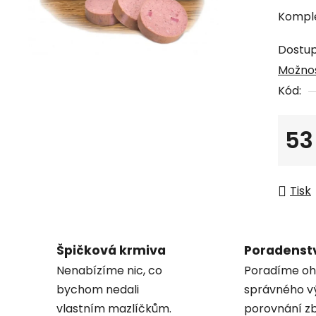
produk
Komple
je
0,0
Dostu
z
Možnos
5
Kód:
hvězdi
53
Měrná
Tisk
Špičková krmiva
Poradenst
Nenabízíme nic, co
Poradíme oh
bychom nedali
správného v
vlastním mazlíčkům.
porovnání zb