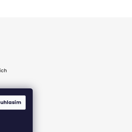
ích
ouhlasím