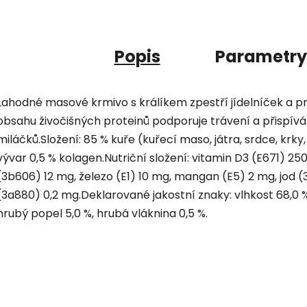
Popis
Parametry
Lahodné masové krmivo s králíkem zpestří jídelníček a 
obsahu živočišných proteinů podporuje trávení a přispívá
miláčků.Složení: 85 % kuře (kuřecí maso, játra, srdce, krky, ž
vývar 0,5 % kolagen.Nutriční složení: vitamin D3 (E671) 250
(3b606) 12 mg, železo (E1) 10 mg, mangan (E5) 2 mg, jod (
(3a880) 0,2 mg.Deklarované jakostní znaky: vlhkost 68,0 %,
hrubý popel 5,0 %, hrubá vláknina 0,5 %.