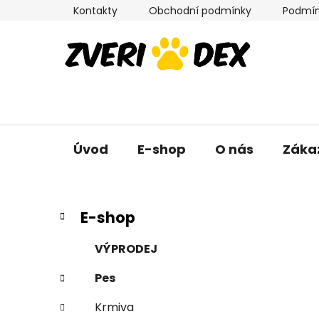
Přejít
Kontakty
Obchodní podmínky
Podmín
na
obsah
Úvod
E-shop
O nás
Záka
P
K
Přeskočit
E-shop
a
kategorie
o
t
s
VÝPRODEJ
e
t
g
Pes
r
o
a
r
Krmiva
i