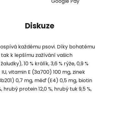
Google Pay
Diskuze
prospívá každému psovi. Díky bohatému
 tak k lepšímu zažívání vašich
aludky), 10 % králík, 3,6 % rýže, 0,9 %
 IU, vitamin E (3a700) 100 mg, zinek
3b201) 0,7 mg, měď (E4) 0,5 mg, biotin
 hrubý protein 12,0 %, hrubý tuk 9,5 %,