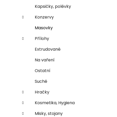
n
e
n
Kapsičky, polévky
í
Konzervy
p
a
Masovky
n
Přílohy
e
l
Extrudované
Na vaření
Ostatní
Suché
Hračky
Kosmetika, Hygiena
Misky, stojany