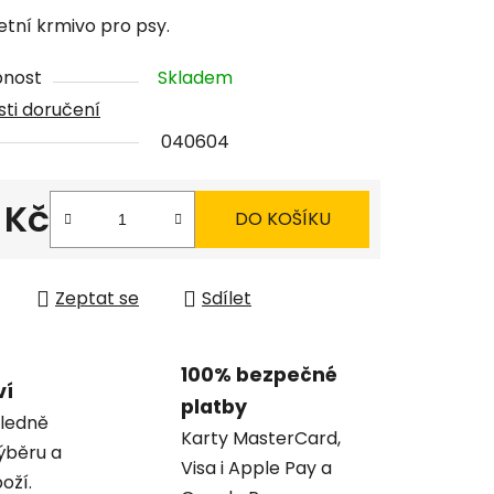
tu
tní krmivo pro psy.
pnost
Skladem
ti doručení
040604
ček.
 Kč
DO KOŠÍKU
 cena:
Zeptat se
Sdílet
100% bezpečné
ví
platby
ledně
Karty MasterCard,
ýběru a
Visa i Apple Pay a
oží.