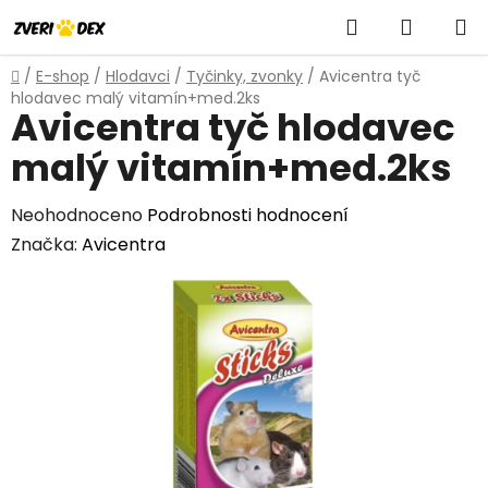
Přejít
Hledat
NÁKUP
na
obsah
KOŠÍK
Domů
/
E-shop
/
Hlodavci
/
Tyčinky, zvonky
/
Avicentra tyč
hlodavec malý vitamín+med.2ks
Avicentra tyč hlodavec
malý vitamín+med.2ks
Průměrné
Neohodnoceno
Podrobnosti hodnocení
hodnocení
Značka:
Avicentra
produktu
je
0,0
z
5
hvězdiček.