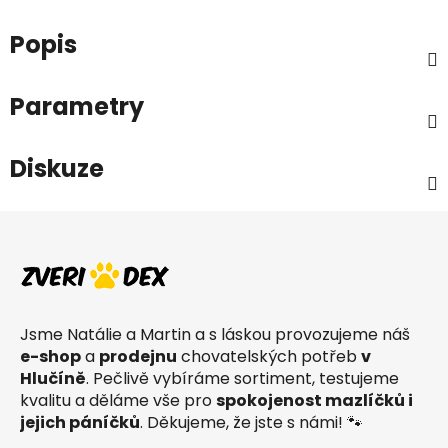
Popis
Parametry
Diskuze
Z
á
p
a
t
Jsme Natálie a Martin a s láskou provozujeme náš
í
e-shop
a
prodejnu
chovatelských potřeb
v
Hlučíně
. Pečlivě vybíráme sortiment, testujeme
kvalitu a děláme vše pro
spokojenost mazlíčků i
jejich páníčků
. Děkujeme, že jste s námi! 🐾