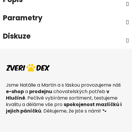
Parametry
Diskuze
Z
á
p
a
t
Jsme Natálie a Martin a s láskou provozujeme náš
í
e-shop
a
prodejnu
chovatelských potřeb
v
Hlučíně
. Pečlivě vybíráme sortiment, testujeme
kvalitu a děláme vše pro
spokojenost mazlíčků i
jejich páníčků
. Děkujeme, že jste s námi! 🐾