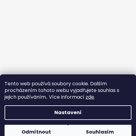
Tento web používá soubory cookie. Dalším
procházením tohoto webu vyjadřujete souhlas s
jejich používáním.. Více informací
zde
.
Nastavení
Tvorba e-shopu
: Ondřej Doležal
Vytvořil Shoptet
Odmítnout
Souhlasím
Copyright 2026
Zveridex
. Všechna práva
Dovolená do 17.8.