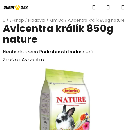
Přejít
Hledat
NÁKUP
na
obsah
KOŠÍK
Domů
/
E-shop
/
Hlodavci
/
Krmiva
/
Avicentra králík 850g nature
Avicentra králík 850g
nature
Průměrné
Neohodnoceno
Podrobnosti hodnocení
hodnocení
Značka:
Avicentra
produktu
je
0,0
z
5
hvězdiček.