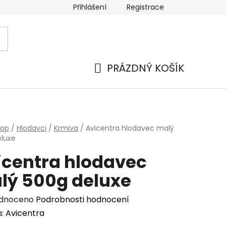
Přihlášení
Registrace
PRÁZDNÝ KOŠÍK
NÁKUPNÍ
KOŠÍK
hop
/
Hlodavci
/
Krmiva
/
Avicentra hlodavec malý
eluxe
icentra hlodavec
lý 500g deluxe
rné
dnoceno
Podrobnosti hodnocení
cení
a:
Avicentra