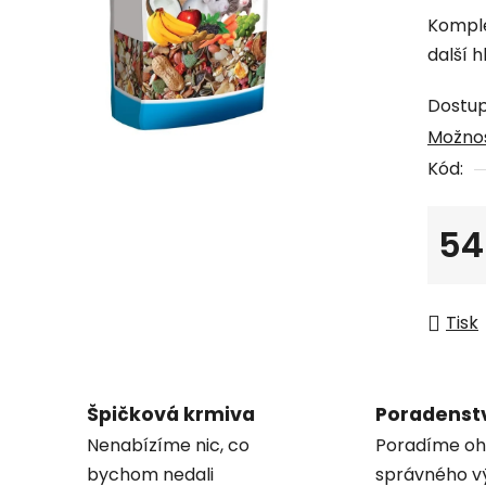
produk
Komple
je
další 
0,0
z
Dostu
5
Možnos
hvězdi
Kód:
54
Měrná
Tisk
Špičková krmiva
Poradenst
Nenabízíme nic, co
Poradíme oh
bychom nedali
správného v