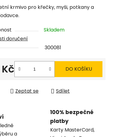
tu
tní krmivo pro křečky, myši, potkany a
hlodavce.
pnost
Skladem
ti doručení
ček.
300081
 Kč
DO KOŠÍKU
 cena:
Zeptat se
Sdílet
100% bezpečné
ví
platby
ledně
Karty MasterCard,
ýběru a