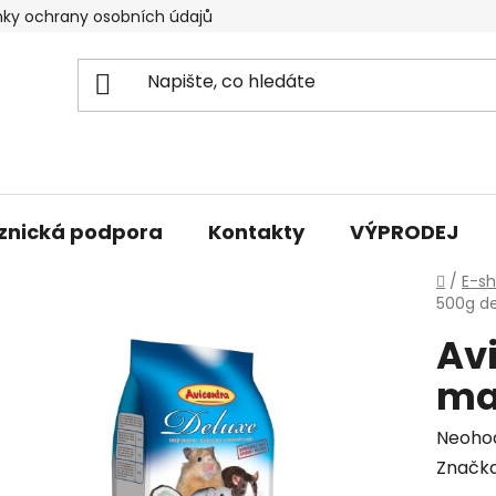
ky ochrany osobních údajů
znická podpora
Kontakty
VÝPRODEJ
Domů
/
E-s
500g d
Av
ma
Průmě
Neoho
hodno
Značk