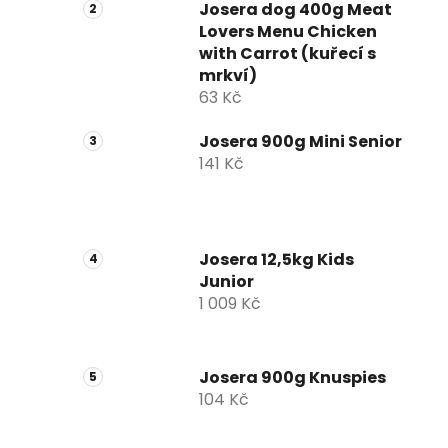
Josera dog 400g Meat
Lovers Menu Chicken
with Carrot (kuřecí s
mrkví)
63 Kč
Josera 900g Mini Senior
141 Kč
Josera 12,5kg Kids
Junior
1 009 Kč
Josera 900g Knuspies
104 Kč