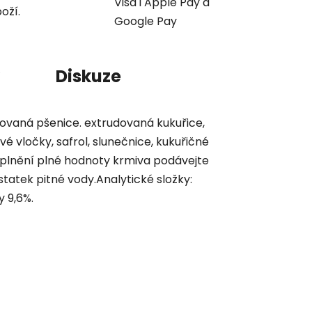
Visa i Apple Pay a
oží.
Google Pay
Diskuze
udovaná pšenice. extrudovaná kukuřice,
 vločky, safrol, slunečnice, kukuřičné
doplnění plné hodnoty krmiva podávejte
statek pitné vody.Analytické složky:
y 9,6%.