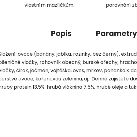
vlastním mazlíčkům.
porovnání zb
Popis
Parametry
Složení: ovoce (banány, jablka, rozinky, bez černý), extr
pšeničné vločky, rohovník obecný, burské ořechy, hrachové
vločky, čirok, ječmen, vojtěška, oves, mrkev, pohanka.K 
čerstvé ovoce, kořenovou zeleninu, aj. Denně zajistěte do
hrubý protein 13,5%, hrubá vláknina 7,5%, hrubé oleje a tuk