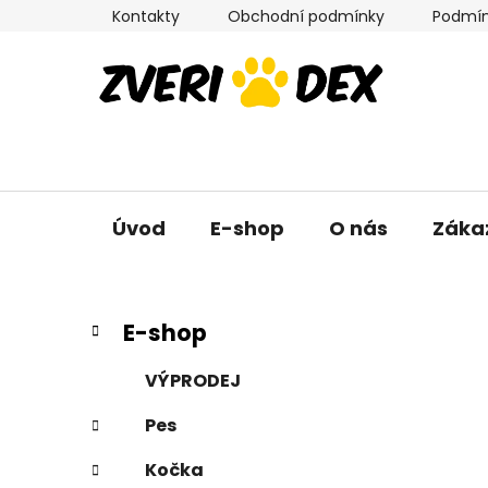
Přejít
Kontakty
Obchodní podmínky
Podmín
na
obsah
Úvod
E-shop
O nás
Záka
P
K
Přeskočit
E-shop
a
kategorie
o
t
s
VÝPRODEJ
e
t
g
Pes
r
o
a
r
Kočka
i