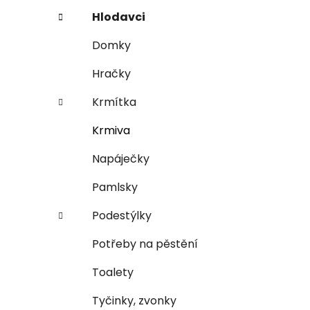
n
e
n
Hlodavci
í
Domky
p
a
Hračky
n
Krmítka
e
l
Krmiva
Napáječky
Pamlsky
Podestýlky
Potřeby na pěstění
Toalety
Tyčinky, zvonky