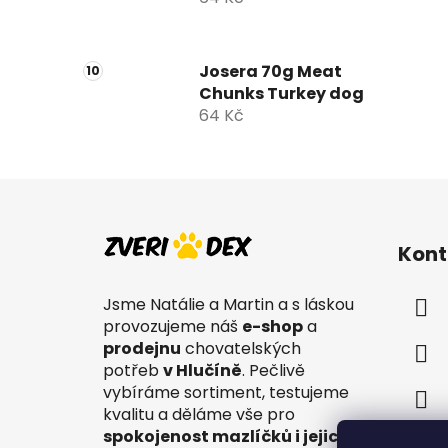
Josera 70g Meat
Chunks Turkey dog
64 Kč
Z
á
Kont
p
a
Jsme Natálie a Martin a s láskou
t
provozujeme náš
e-shop
a
í
prodejnu
chovatelských
potřeb
v Hlučíně
. Pečlivě
vybíráme sortiment, testujeme
kvalitu a děláme vše pro
spokojenost mazlíčků i jejich